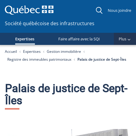
Nous joindre
Société québécoise des infrastructures
Expertises
Faire affaire avec la SQI
Plus
You are here:
Accueil
Expertises
Gestion immobilière
Registre des immeubles patrimoniaux
Palais de justice de Sept-Îles
Palais de justice de Sept-
Îles