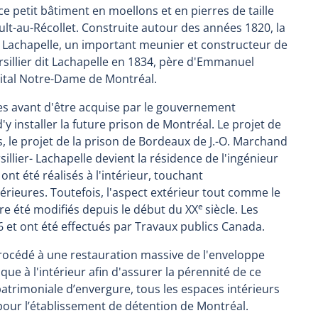
e petit bâtiment en moellons et en pierres de taille
ult-au-Récollet. Construite autour des années 1820, la
it Lachapelle, un important meunier et constructeur de
Persillier dit Lachapelle en 1834, père d'Emmanuel
ôpital Notre-Dame de Montréal.
es avant d'être acquise par le gouvernement
'y installer la future prison de Montréal. Le projet de
, le projet de la prison de Bordeaux de J.-O. Marchand
illier- Lachapelle devient la résidence de l'ingénieur
ont été réalisés à l'intérieur, touchant
térieures. Toutefois, l'aspect extérieur tout comme le
e
re été modifiés depuis le début du XX
siècle. Les
6 et ont été effectués par Travaux publics Canada.
procédé à une restauration massive de l'enveloppe
que à l'intérieur afin d'assurer la pérennité de ce
patrimoniale d’envergure, tous les espaces intérieurs
our l’établissement de détention de Montréal.