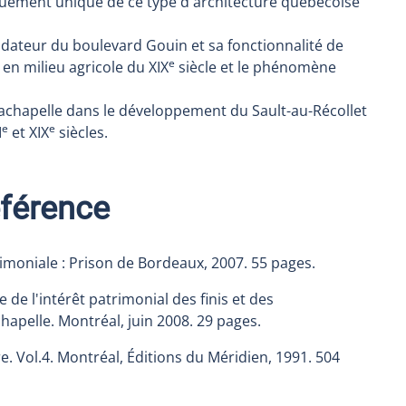
quement unique de ce type d'architecture québécoise
ndateur du boulevard Gouin et sa fonctionnalité de
e
 en milieu agricole du XIX
siècle et le phénomène
-Lachapelle dans le développement du Sault-au-Récollet
e
e
I
et XIX
siècles.
éférence
iale : Prison de Bordeaux, 2007. 55 pages.
de l'intérêt patrimonial des finis et des
apelle. Montréal, juin 2008. 29 pages.
e. Vol.4. Montréal, Éditions du Méridien, 1991. 504