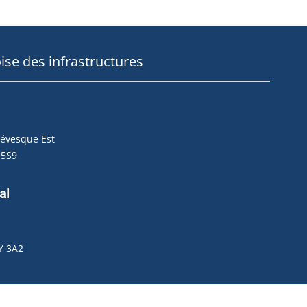
ise des infrastructures
Lévesque Est
 5S9
al
r
Y 3A2