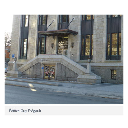
Édifice Guy-Frégault