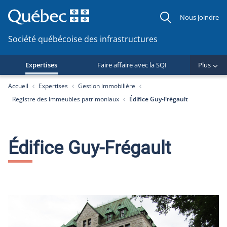
Nous joindre
Société québécoise des infrastructures
Expertises
Faire affaire avec la SQI
Plus
You are here:
Accueil
Expertises
Gestion immobilière
Registre des immeubles patrimoniaux
Édifice Guy-Frégault
Édifice Guy-Frégault