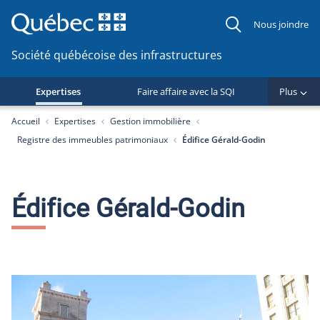
Nous joindre
Société québécoise des infrastructures
Expertises
Faire affaire avec la SQI
Plus
You are here:
Accueil
Expertises
Gestion immobilière
Registre des immeubles patrimoniaux
​Édifice Gérald-Godin
​Édifice Gérald-Godin