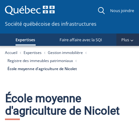
Nous joindre
Société québécoise des infrastructures
Expertises
Faire affaire avec la SQI
Plus
You are here:
Accueil
Expertises
Gestion immobilière
Registre des immeubles patrimoniaux
École moyenne d'agriculture de Nicolet
École moyenne
d'agriculture de Nicolet