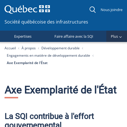
Nous joindre
Société québécoise des infrastructures
Expertises
Faire affaire avec la SQI
Plus
You are here:
Accueil
À propos
Développement durable
Engagements en matière de développement durable
Axe Exemplarité de l'État
Axe Exemplarité de l'État
La SQI contribue à l'effort
gouvernemental