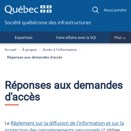
Nous joindre
Société québécoise des infrastructures
Expertises
Faire affaire avec la SQI
Plus
You are here:
Accueil
À propos
Accès à l'information
Réponses aux demandes d'accès
Réponses aux demandes
d'accès
Le
Règlement sur la diffusion de l’information et sur la
protection des renseignements personnels
oblige